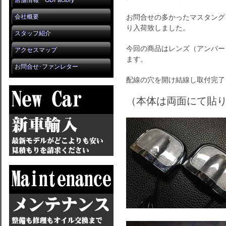
店舗情報 GDFactory
会社概要
お問合せの多かったマスタング
り入荷致しました。
スタッフ紹介
今回の商品はレンズ（アンバー
アクセスマップ
ます。
お問合せ･ファンレター
配線の穴を開け結線し取付完了
（本体は両面にて貼