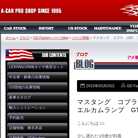
ホーム
>
ブログ
>
GD Factory パーツblog
>
パーツ情報
>
マスタング コブラ LED プ
LEXANIのAW&タイヤ格安セット
中古車・新車の在庫情報
2015年03月03日
GD Fa
US現地の在庫情報
新車カタログ
マスタング コブラ
輸入シュミレーション
エルカムランプ GT50
予約販売
こんにちは
店舗情報 東京本店
少し遅れたUS便が到着