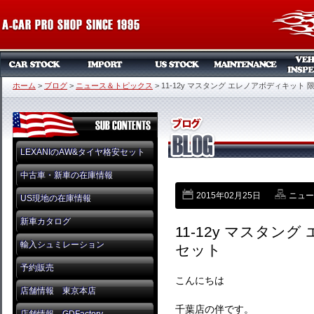
ホーム
>
ブログ
>
ニュース＆トピックス
>
11-12y マスタング エレノアボディキット 
LEXANIのAW&タイヤ格安セット
中古車・新車の在庫情報
2015年02月25日
ニュー
US現地の在庫情報
新車カタログ
11-12y マスタン
輸入シュミレーション
セット
予約販売
こんにちは
店舗情報 東京本店
千葉店の伴です。