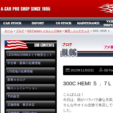
ホーム
>
ブログ
>
GD Factory メカニックblog
>
修理・メンテナンス
>
300C HEMI 
LEXANIのAW&タイヤ格安セット
中古車・新車の在庫情報
2013年11月02日
GD Fa
US現地の在庫情報
新車カタログ
300C HEMI ５．
輸入シュミレーション
こんばんは！
予約販売
今日は、雨がパラパラ嫌な天気です
店舗情報 東京本店
そんな中オイル交換で来店して
した。