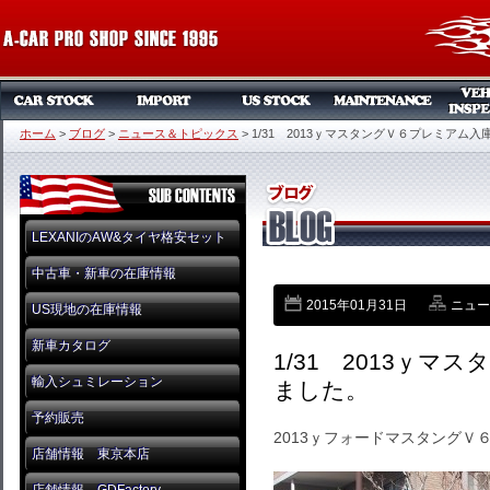
ホーム
>
ブログ
>
ニュース＆トピックス
>
1/31 2013ｙマスタングＶ６プレミアム
LEXANIのAW&タイヤ格安セット
中古車・新車の在庫情報
2015年01月31日
ニュー
US現地の在庫情報
新車カタログ
1/31 2013ｙ
輸入シュミレーション
ました。
予約販売
2013ｙフォードマスタングＶ
店舗情報 東京本店