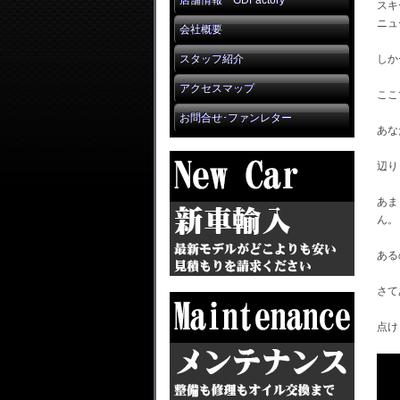
店舗情報 GDFactory
スキ
ニュ
会社概要
スタッフ紹介
しか
アクセスマップ
ここ
お問合せ･ファンレター
あな
辺り
あま
ん。
ある
さて
点け