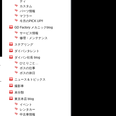
ティ
カスタム
パーツ情報
マフラー
今月のPICK UP!!
GD Factory メカニックblog
サービス情報
修理・メンテナンス
ステアリング
ダイバンタレント
ダイバン社長 blog
ひとりごと…
す
ボスの仕事
ボスの休日
ニュース＆トピックス
ー
撮影車
未分類
東京本店 blog
イベント
レンタカー
中古車情報