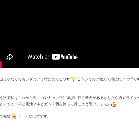
山じゃなくてもいざという時に使えるワザ
こういうのは覚えて損はないはずで
う訳で私はこれから先、山やキャンプに遊びに行く機会があるとしたら必ずライタ
とマッチ１箱と電池２本とガム２個を持って行こうと思います
で完璧
・・・なはずです。