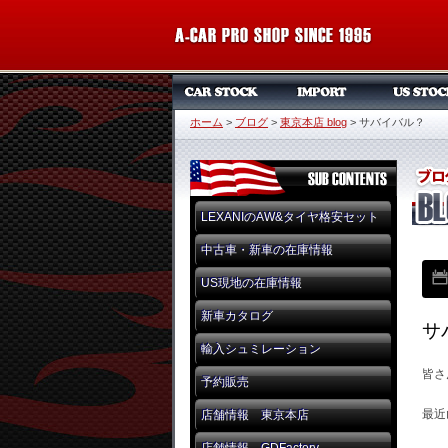
ホーム
>
ブログ
>
東京本店 blog
>
サバイバル？
LEXANIのAW&タイヤ格安セット
中古車・新車の在庫情報
US現地の在庫情報
新車カタログ
サ
輸入シュミレーション
皆さ
予約販売
最近
店舗情報 東京本店