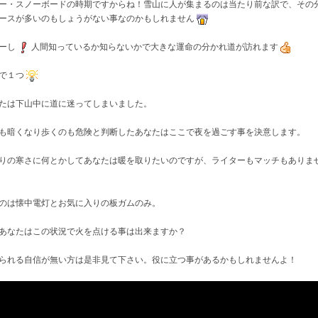
ー・スノーボードの時期ですからね！雪山に人が集まるのは当たり前な訳で、その
ースが多いのもしょうがない事なのかもしれません
ーし
人間知っているか知らないかで大きな運命の分かれ道が訪れます
で１つ
たは下山中に道に迷ってしまいました。
も暗くなり歩くのも危険と判断したあなたはここで夜を過ごす事を決意します。
りの寒さに何とかしてあなたは暖を取りたいのですが、ライターもマッチもありま
のは懐中電灯とお気に入りの板ガムのみ。
あなたはこの状況で火を点ける事は出来ますか？
られる自信が無い方は是非見て下さい。役に立つ事があるかもしれませんよ！