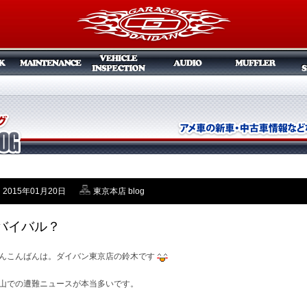
2015年01月20日
東京本店 blog
バイバル？
んこんばんは。ダイバン東京店の鈴木です
山での遭難ニュースが本当多いです。