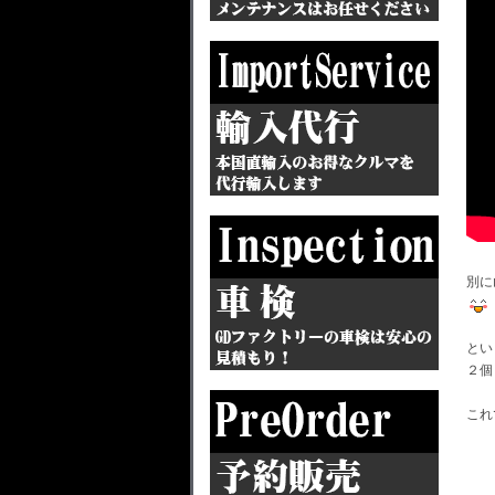
別に
とい
２個
これ