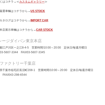
くはコチラ→≪
カスタムギャラリー
≫
厳選車輛はコチラから→
US STOCK
カタログはコチラから→
IMPORT CAR
本店展示車輛はコチラから→
CAR STOCK
レージダイバン東京本店
都江戸川区一之江8-4-5 営業時間/10:00～20:00 定休日/毎週月曜日
/03-5607-3344 FAX/03-5607-3345
Dファクトリー千葉店
県千葉市稲毛区長沼町208-1 営業時間/10:00～20:00 定休日/毎週月曜日
/ FAX/043-298-6544