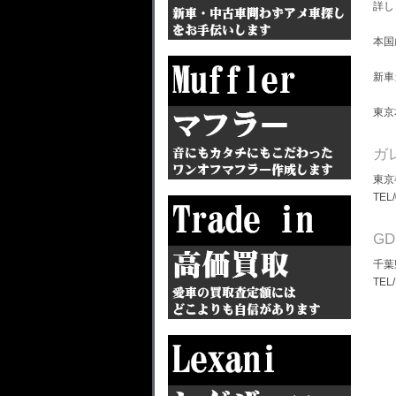
詳し
本国
新車
東京
ガ
東京
TEL
G
千葉
TEL