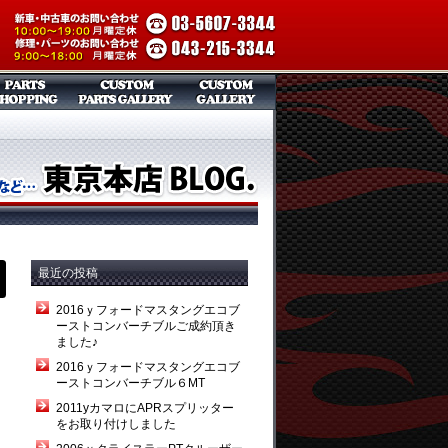
最近の投稿
2016ｙフォードマスタングエコブ
ーストコンバーチブルご成約頂き
ました♪
2016ｙフォードマスタングエコブ
ーストコンバーチブル６MT
2011yカマロにAPRスプリッター
をお取り付けしました