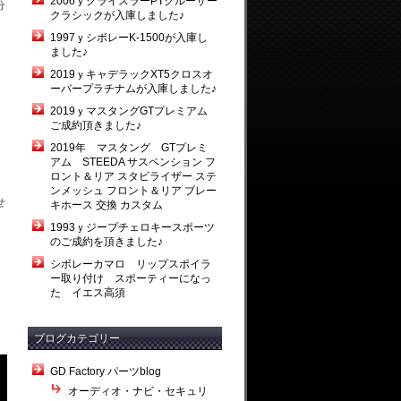
2006ｙクライスラーPTクルーザー
分
クラシックが入庫しました♪
1997ｙシボレーK-1500が入庫し
ました♪
2019ｙキャデラックXT5クロスオ
ーバープラチナムが入庫しました♪
2019ｙマスタングGTプレミアム
ご成約頂きました♪
2019年 マスタング GTプレミ
アム STEEDA サスペンション フ
ロント＆リア スタビライザー ステ
ンメッシュ フロント＆リア ブレー
せ
キホース 交換 カスタム
1993ｙジープチェロキースポーツ
のご成約を頂きました♪
シボレーカマロ リップスポイラ
ー取り付け スポーティーになっ
た イエス高須
ブログカテゴリー
GD Factory パーツblog
オーディオ・ナビ・セキュリ