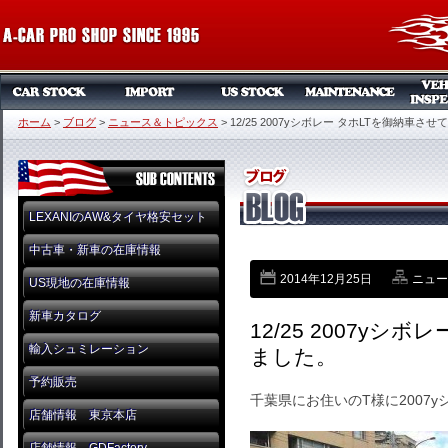
ホーム
>
ブログ
>
ニュース＆トピックス
>
12/25 2007yシボレー タホLTを御納車さ
LEXANIのAW&タイヤ格安セット
中古車・新車の在庫情報
2014年12月25日
ニュー
US現地の在庫情報
新車カタログ
12/25 2007yシ
輸入シュミレーション
ました。
予約販売
千葉県にお住いのT様に2007
店舗情報 東京本店