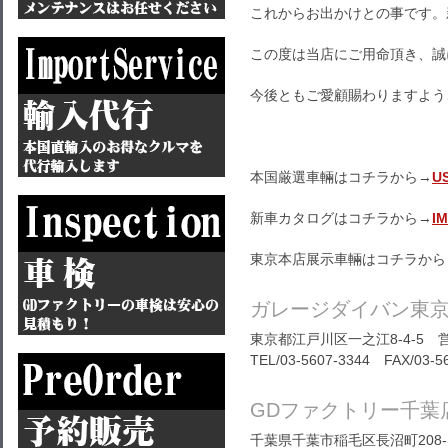
これからお出かけとの事です。
この度は当店にご用命頂き、誠
今後ともご愛顧賜わりますよう
本国厳選車輛はコチラから→
U
新車カタログはコチラから→
I
東京本店展示車輛はコチラから
ガレージダイバン東
東京都江戸川区一之江8-4-5 営
TEL/03-5607-3344 FAX/03-5
GDファクトリー千葉
千葉県千葉市稲毛区長沼町208-1