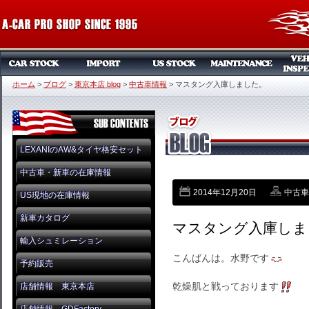
ホーム
>
ブログ
>
東京本店 blog
>
中古車情報
>
マスタング入庫しました。
LEXANIのAW&タイヤ格安セット
中古車・新車の在庫情報
2014年12月20日
中古車
US現地の在庫情報
新車カタログ
マスタング入庫しま
輸入シュミレーション
こんばんは。水野です
予約販売
乾燥肌と戦っております
店舗情報 東京本店