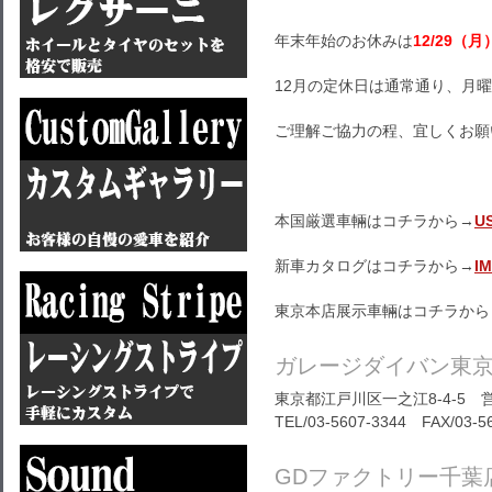
年末年始のお休みは
12/29（月
12月の定休日は通常通り、月
ご理解ご協力の程、宜しくお願
本国厳選車輛はコチラから→
U
新車カタログはコチラから→
I
東京本店展示車輛はコチラから
ガレージダイバン東
東京都江戸川区一之江8-4-5 営
TEL/03-5607-3344 FAX/03-5
GDファクトリー千葉