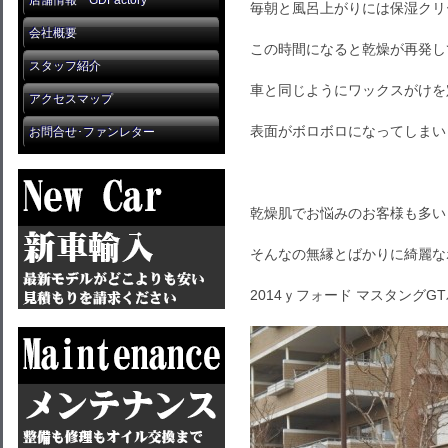
店舗情報 GDFactory
毎朝と風呂上がりには保湿クリ
会社概要
この時間になると乾燥が再発し
スタッフ紹介
車と同じようにワックスがけを
アクセスマップ
表面がボロボロになってしまい
お問合せ･ファンレター
乾燥肌でお悩みのお客様も多い
そんなの無縁とばかりに綺麗な
2014ｙフォード マスタング