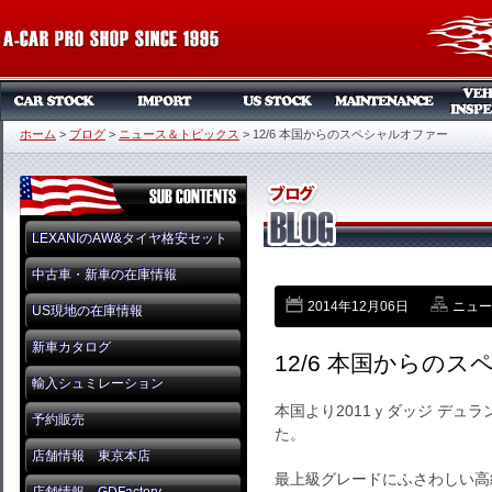
ホーム
>
ブログ
>
ニュース＆トピックス
>
12/6 本国からのスペシャルオファー
LEXANIのAW&タイヤ格安セット
中古車・新車の在庫情報
2014年12月06日
ニュー
US現地の在庫情報
新車カタログ
12/6 本国からの
輸入シュミレーション
本国より2011ｙダッジ デュラ
予約販売
た。
店舗情報 東京本店
最上級グレードにふさわしい高