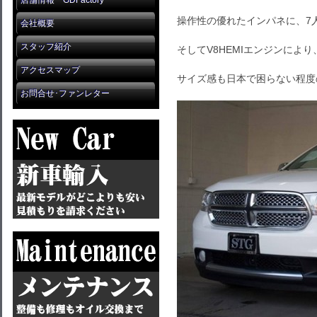
店舗情報 GDFactory
操作性の優れたインパネに、7
会社概要
スタッフ紹介
そしてV8HEMIエンジンによ
アクセスマップ
サイズ感も日本で困らない程度
お問合せ･ファンレター