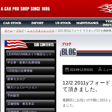
ホーム
>
ブログ
>
ニュース＆トピックス
>
12/2 2011yフォード マスタングGTを御
LEXANIのAW&タイヤ格安セット
中古車・新車の在庫情報
2014年12月02日
ニュー
US現地の在庫情報
新車カタログ
12/2 2011yフ
輸入シュミレーション
て頂きました。
予約販売
葛飾区にお住いのY様に2011
店舗情報 東京本店
ました。