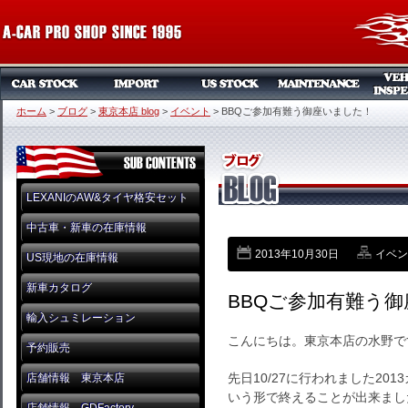
ホーム
>
ブログ
>
東京本店 blog
>
イベント
>
BBQご参加有難う御座いました！
LEXANIのAW&タイヤ格安セット
中古車・新車の在庫情報
2013年10月30日
イベン
US現地の在庫情報
新車カタログ
BBQご参加有難う
輸入シュミレーション
こんにちは。東京本店の水野で
予約販売
先日10/27に行われました20
店舗情報 東京本店
いう形で終えることが出来まし