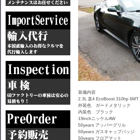
装備内容
2.3L 直4 EcoBoost 310hp 6MT
外装色 ガードメタリック
内装色 ブラック
19inchニッケルAW
50years アッパーグリル
50years ガスキャップバッジ
50years フロアマット