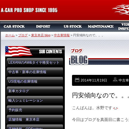
ホーム
>
ブログ
>
東京本店 blog
>
中古車情報
>
円安傾向なので。。。
LEXANIのAW&タイヤ格安セット
中古車・新車の在庫情報
2014年11月19日
中古車
US現地の在庫情報
新車カタログ
円安傾向なので。。
輸入シュミレーション
こんばんは。水野です
予約販売
今日はブログを真面目に書こう
店舗情報 東京本店