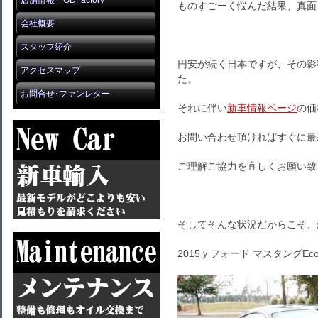
店舗情報 GDFactory
ものすごーく悩んだ結果、真面
会社概要
スタッフ紹介
円安が続く日本ですが、その影
アクセスマップ
た。
お問合せ･ファンレター
それに伴い
新車情報ページ
の価
お問い合わせ頂ければすぐに最
ご理解ご協力を宜しくお願い致
そしてそんな状況だからこそ、
2015ｙフォード マスタングEcoBo