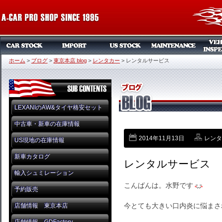
ホーム
>
ブログ
>
東京本店 blog
>
レンタカー
>
レンタルサービス
LEXANIのAW&タイヤ格安セット
中古車・新車の在庫情報
2014年11月13日
レンタ
US現地の在庫情報
新車カタログ
レンタルサービス
輸入シュミレーション
こんばんは。水野です
予約販売
今とても大きい口内炎に悩まさ
店舗情報 東京本店