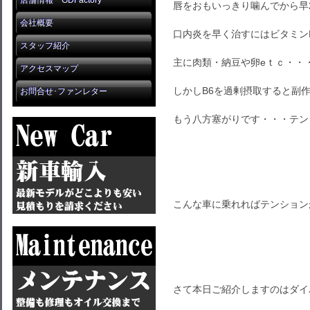
店舗情報 GDFactory
唇をおもいっきり噛んでから早
会社概要
口内炎を早く治すにはビタミン
スタッフ紹介
主に肉類・納豆や卵eｔｃ・・
アクセスマップ
しかしB6を過剰摂取すると副
お問合せ･ファンレター
もう八方塞がりです・・・テン
こんな車に乗れればテンション
さて本日ご紹介しますのはダイ