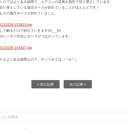
トロではよくある故障で、エアコンの送風を負圧で切り替えしています。
切り替えしている負圧ホースが折れていることがほとんどです！
もその負圧ホースが折れていました。
して触るだけで折れていきますm(_ _)m
ポレーター付近にホースがつながっています。
んもよくある故障なので、やってみては（＾ω＾）
« 前の記事
次の記事 »
メントを残す