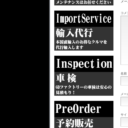
メー
コメ
名前
メー
サイ