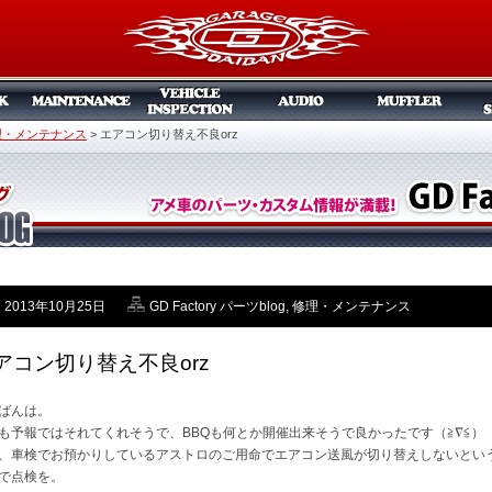
理・メンテナンス
>
エアコン切り替え不良orz
2013年10月25日
GD Factory パーツblog
,
修理・メンテナンス
アコン切り替え不良orz
ばんは。
も予報ではそれてくれそうで、BBQも何とか開催出来そうで良かったです（≧∇≦）
、車検でお預かりしているアストロのご用命でエアコン送風が切り替えしないとい
で点検を。