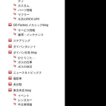
ティ
カスタム
パーツ情報
マフラー
今月のPICK UP!!
GD Factory メカニックblog
サービス情報
修理・メンテナンス
ステアリング
ダイバンタレント
ダイバン社長 blog
ひとりごと…
ボスの仕事
ボスの休日
ニュース＆トピックス
撮影車
未分類
東京本店 blog
イベント
レンタカー
中古車情報