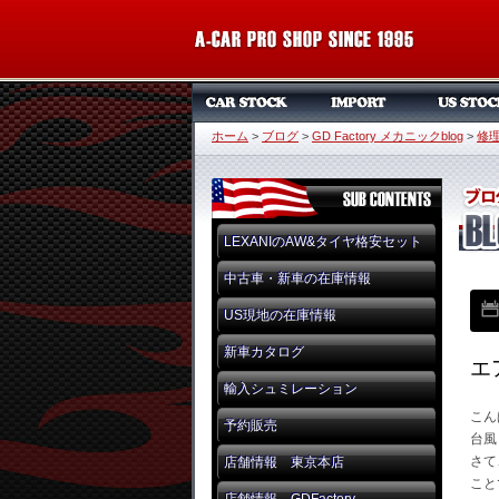
ホーム
>
ブログ
>
GD Factory メカニックblog
>
修
LEXANIのAW&タイヤ格安セット
中古車・新車の在庫情報
US現地の在庫情報
新車カタログ
エ
輸入シュミレーション
こん
予約販売
台風
さて
店舗情報 東京本店
こと