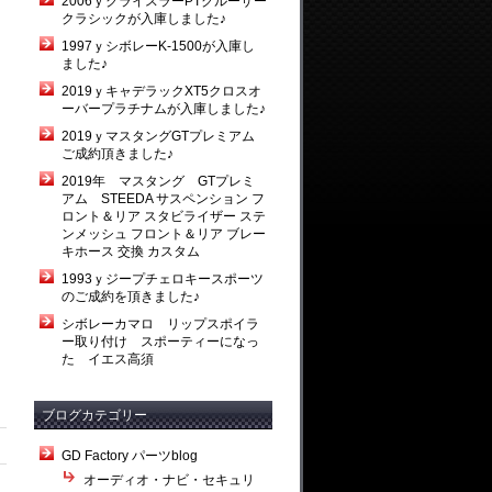
2006ｙクライスラーPTクルーザー
クラシックが入庫しました♪
1997ｙシボレーK-1500が入庫し
ました♪
2019ｙキャデラックXT5クロスオ
ーバープラチナムが入庫しました♪
2019ｙマスタングGTプレミアム
ご成約頂きました♪
2019年 マスタング GTプレミ
アム STEEDA サスペンション フ
ロント＆リア スタビライザー ステ
ンメッシュ フロント＆リア ブレー
キホース 交換 カスタム
1993ｙジープチェロキースポーツ
のご成約を頂きました♪
シボレーカマロ リップスポイラ
ー取り付け スポーティーになっ
た イエス高須
ブログカテゴリー
GD Factory パーツblog
オーディオ・ナビ・セキュリ