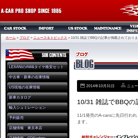
ホーム
>
ブログ
>
ニュース＆トピックス
>
10/31 雑誌でBBQの記事が掲載されており
LEXANIのAW&タイヤ格安セット
中古車・新車の在庫情報
2014年10月31日
ニュー
US現地の在庫情報
新車カタログ
10/31 雑誌でB
輸入シュミレーション
11/1発売のA-carsに先日
予約販売
ます。
店舗情報 東京本店