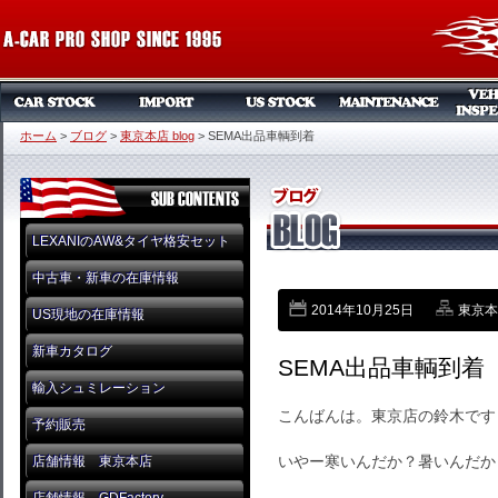
ホーム
>
ブログ
>
東京本店 blog
>
SEMA出品車輌到着
LEXANIのAW&タイヤ格安セット
中古車・新車の在庫情報
2014年10月25日
東京本店
US現地の在庫情報
新車カタログ
SEMA出品車輌到着
輸入シュミレーション
こんばんは。東京店の鈴木です
予約販売
いやー寒いんだか？暑いんだか
店舗情報 東京本店