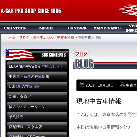
ホーム
>
ブログ
>
東京本店 blog
>
中古車情報
>
現地中古車情報
LEXANIのAW&タイヤ格安セット
中古車・新車の在庫情報
2013年10月19日
中古車
US現地の在庫情報
新車カタログ
現地中古車情報
輸入シュミレーション
こんばんは。東京本店の水野で
予約販売
本日は現地中古車情報を1つ・
店舗情報 東京本店