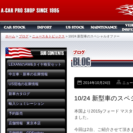
ホーム
>
ブログ
>
ニュース＆トピックス
>
10/24 新型車のスペシャルオファー
LEXANIのAW&タイヤ格安セット
中古車・新車の在庫情報
2014年10月24日
ニュー
US現地の在庫情報
新車カタログ
10/24 新型車のス
輸入シュミレーション
本国より2015yフォード マス
予約販売
ました。
店舗情報 東京本店
今回は2台、ご紹介させて頂き