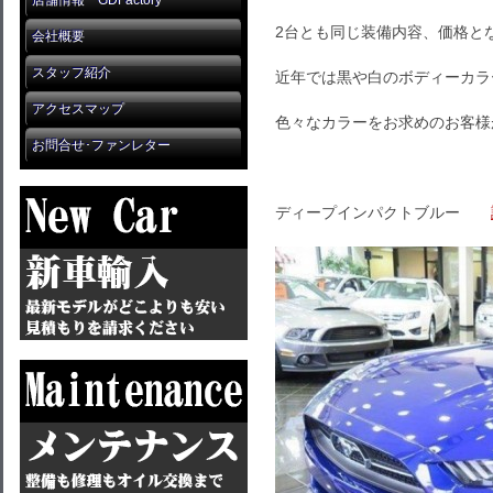
店舗情報 GDFactory
2台とも同じ装備内容、価格と
会社概要
スタッフ紹介
近年では黒や白のボディーカラ
アクセスマップ
色々なカラーをお求めのお客様
お問合せ･ファンレター
ディープインパクトブルー