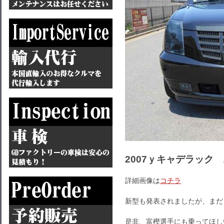
2007ｙキャデラック
詳細画像は
コチラ
新型も発表されましたが、まだ
是非、富樫選手にも乗ってほし