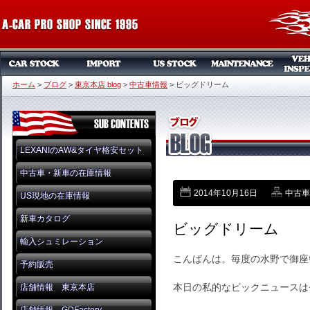
ホーム
>
ブログ
>
東京本店 blog
>
中古車情報
>
ビッグドリーム
LEXANIのAW&タイヤ格安セット
中古車・新車の在庫情報
2014年10月16日
中古車
US現地の在庫情報
新車カタログ
ビッグドリーム
輸入シュミレーション
こんばんは。毎度の水野で御座
予約販売
本日の私的なビックニュースは
店舗情報 東京本店