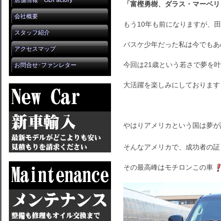
店舗情報 GDFactory
「富樫勇樹、ダラス・マーベリ
会社概要
もう10年も前になりますが、
スタッフ紹介
バスケ少年だった私は今でもあ
アクセスマップ
今回は21歳という若さで夢を
お問合せ･ファンレター
大活躍を楽しみにしております
やはりアメリカという国は夢が
そんなアメリカで、成功者の証
その最高峰はモチロンこの車