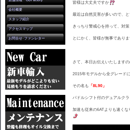
店舗情報 GDFactory
皆様は大丈夫ですか
会社概要
最近は自然災害が多いので、と
スタッフ紹介
きっちり警戒心を持って、対策
アクセスマップ
とにかく、皆様が無事でありま
お問合せ･ファンレター
さて、本日お伝えいたしますの
2015年モデルから全グレード
その名も
「8L90」
パドルシフト付のデュアルクラ
加速も従来の6ATよりも速くな