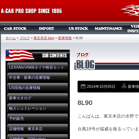
ホーム
>
ブログ
>
東京本店 blog
>
新車情報
>
8L90
LEXANIのAW&タイヤ格安セット
中古車・新車の在庫情報
2014年10月05日
新車情
US現地の在庫情報
新車カタログ
8L90
輸入シュミレーション
こんばんは。東京本店の水野で
予約販売
台風18号が猛威を振るってい
店舗情報 東京本店