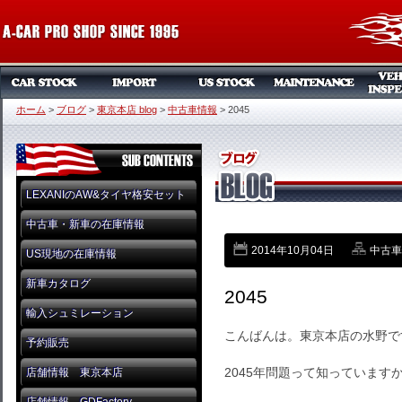
ホーム
>
ブログ
>
東京本店 blog
>
中古車情報
>
2045
LEXANIのAW&タイヤ格安セット
中古車・新車の在庫情報
2014年10月04日
中古車
US現地の在庫情報
新車カタログ
2045
輸入シュミレーション
こんばんは。東京本店の水野で
予約販売
2045年問題って知っています
店舗情報 東京本店