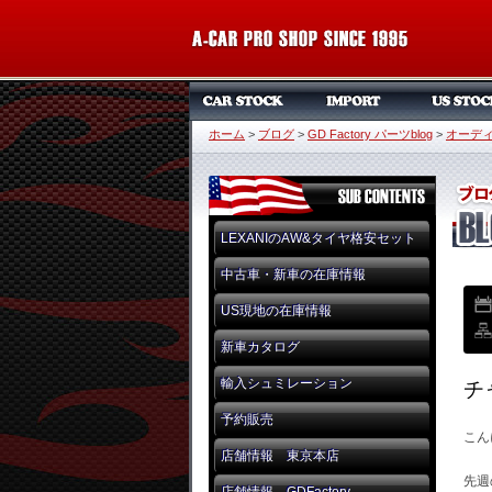
ホーム
>
ブログ
>
GD Factory パーツblog
>
オーデ
LEXANIのAW&タイヤ格安セット
中古車・新車の在庫情報
US現地の在庫情報
新車カタログ
輸入シュミレーション
チ
予約販売
こん
店舗情報 東京本店
先週