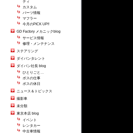
ティ
カスタム
パーツ情報
マフラー
今月のPICK UP!!
GD Factory メカニックblog
サービス情報
修理・メンテナンス
ステアリング
ダイバンタレント
ダイバン社長 blog
ひとりごと…
ボスの仕事
ボスの休日
ニュース＆トピックス
撮影車
未分類
東京本店 blog
イベント
レンタカー
中古車情報