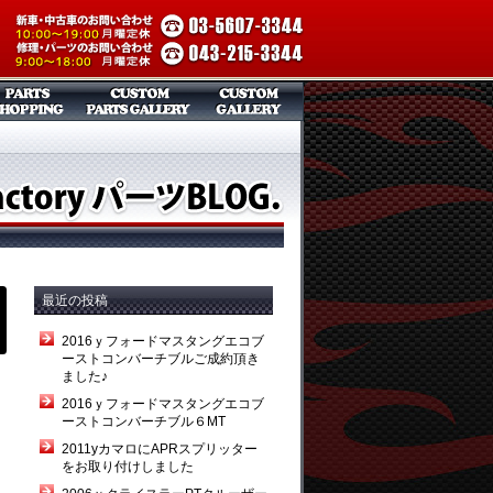
最近の投稿
2016ｙフォードマスタングエコブ
ーストコンバーチブルご成約頂き
ました♪
2016ｙフォードマスタングエコブ
ーストコンバーチブル６MT
2011yカマロにAPRスプリッター
をお取り付けしました