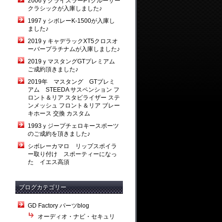
2006ｙクライスラーPTクルーザー
クラシックが入庫しました♪
1997ｙシボレーK-1500が入庫し
ました♪
2019ｙキャデラックXT5クロスオ
ーバープラチナムが入庫しました♪
2019ｙマスタングGTプレミアム
ご成約頂きました♪
2019年 マスタング GTプレミ
アム STEEDA サスペンション フ
ロント＆リア スタビライザー ステ
ンメッシュ フロント＆リア ブレー
キホース 交換 カスタム
1993ｙジープチェロキースポーツ
のご成約を頂きました♪
シボレーカマロ リップスポイラ
ー取り付け スポーティーになっ
た イエス高須
ブログカテゴリー
GD Factory パーツblog
オーディオ・ナビ・セキュリ