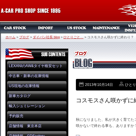
ホーム
>
ブログ
>
ダイバン社長 blog
>
ひとりごと…
>
コスモスさん咲かずに終わり？
LEXANIのAW&タイヤ格安セット
中古車・新車の在庫情報
2013年10月14日
ひとり
US現地の在庫情報
新車カタログ
コスモスさん咲かずに
輸入シュミレーション
予約販売
秋になりました、私が大きく育てた
咲かないで終わる事も、ありますか
店舗情報 東京本店