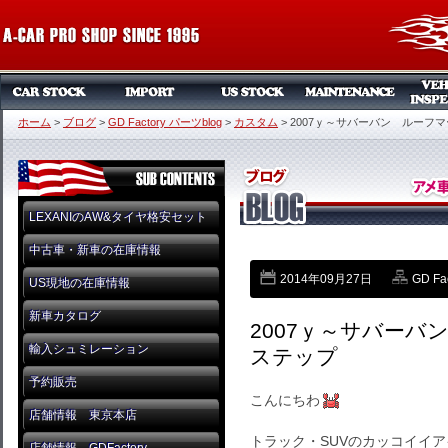
ホーム
>
ブログ
>
GD Factory パーツblog
>
カスタム
>
2007ｙ～サバーバン ルーフ
LEXANIのAW&タイヤ格安セット
中古車・新車の在庫情報
2014年09月27日
GD Fa
US現地の在庫情報
新車カタログ
2007ｙ～サバー
輸入シュミレーション
ステップ
予約販売
こんにちわ
店舗情報 東京本店
トラック・SUVのカッコイイ