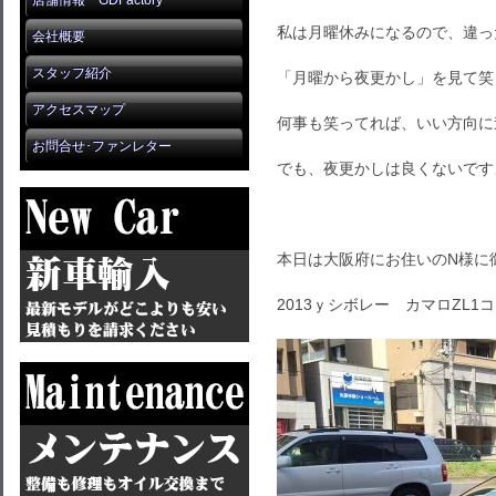
店舗情報 GDFactory
私は月曜休みになるので、違っ
会社概要
スタッフ紹介
「月曜から夜更かし」を見て笑
アクセスマップ
何事も笑ってれば、いい方向に
お問合せ･ファンレター
でも、夜更かしは良くないです
本日は大阪府にお住いのN様に
2013ｙシボレー カマロZL1