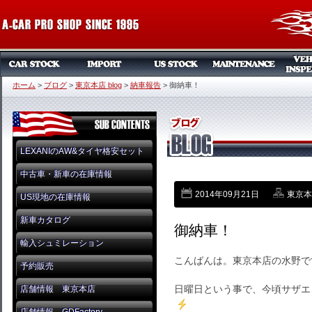
ホーム
>
ブログ
>
東京本店 blog
>
納車報告
>
御納車！
LEXANIのAW&タイヤ格安セット
中古車・新車の在庫情報
2014年09月21日
東京本店
US現地の在庫情報
新車カタログ
御納車！
輸入シュミレーション
こんばんは。東京本店の水野で
予約販売
日曜日という事で、今頃サザエ
店舗情報 東京本店