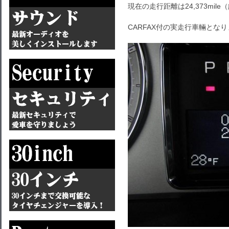
現在の走行距離は24,373mile（
CARFAX付の実走行車輛とな