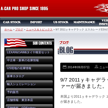
ホーム
>
ブログ
>
ニュース＆トピックス
>
9/7 2011ｙキャデラック エスカレードE
LEXANIのAW&タイヤ格安セット
中古車・新車の在庫情報
2014年09月07日
ニュー
US現地の在庫情報
新車カタログ
9/7 2011ｙキャ
輸入シュミレーション
ァーが届きました。
予約販売
本国より2011ｙキャデラック エ
店舗情報 東京本店
が届きました。