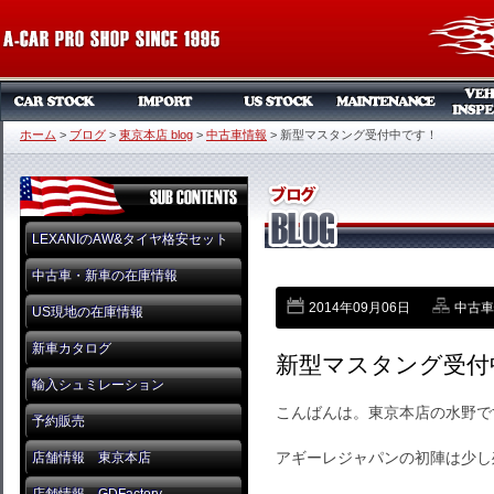
ホーム
>
ブログ
>
東京本店 blog
>
中古車情報
>
新型マスタング受付中です！
LEXANIのAW&タイヤ格安セット
中古車・新車の在庫情報
2014年09月06日
中古車
US現地の在庫情報
新車カタログ
新型マスタング受付
輸入シュミレーション
こんばんは。東京本店の水野で
予約販売
アギーレジャパンの初陣は少し
店舗情報 東京本店