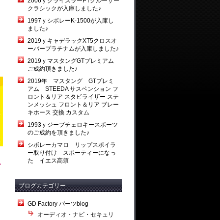
2006ｙクライスラーPTクルーザー
クラシックが入庫しました♪
1997ｙシボレーK-1500が入庫し
ました♪
2019ｙキャデラックXT5クロスオ
ーバープラチナムが入庫しました♪
2019ｙマスタングGTプレミアム
ご成約頂きました♪
2019年 マスタング GTプレミ
アム STEEDA サスペンション フ
ロント＆リア スタビライザー ステ
ンメッシュ フロント＆リア ブレー
キホース 交換 カスタム
1993ｙジープチェロキースポーツ
のご成約を頂きました♪
シボレーカマロ リップスポイラ
ー取り付け スポーティーになっ
た イエス高須
ブログカテゴリー
GD Factory パーツblog
オーディオ・ナビ・セキュリ