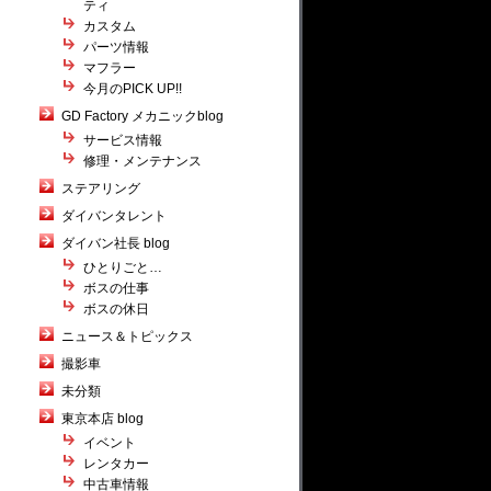
ティ
カスタム
パーツ情報
マフラー
今月のPICK UP!!
GD Factory メカニックblog
サービス情報
修理・メンテナンス
ステアリング
ダイバンタレント
ダイバン社長 blog
ひとりごと…
ボスの仕事
ボスの休日
ニュース＆トピックス
撮影車
未分類
東京本店 blog
イベント
レンタカー
中古車情報