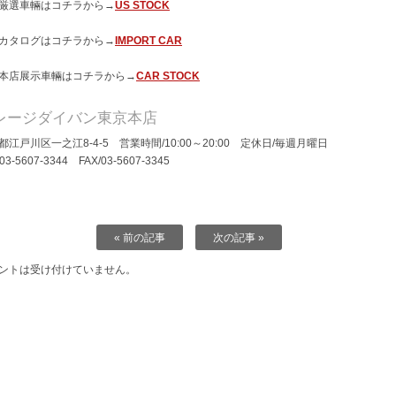
厳選車輛はコチラから→
US STOCK
カタログはコチラから→
IMPORT CAR
本店展示車輛はコチラから→
CAR STOCK
レージダイバン東京本店
都江戸川区一之江8-4-5 営業時間/10:00～20:00 定休日/毎週月曜日
/03-5607-3344 FAX/03-5607-3345
« 前の記事
次の記事 »
ントは受け付けていません。