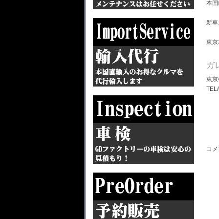
本国
新車
東京
ガ
東京
TEL
コメ