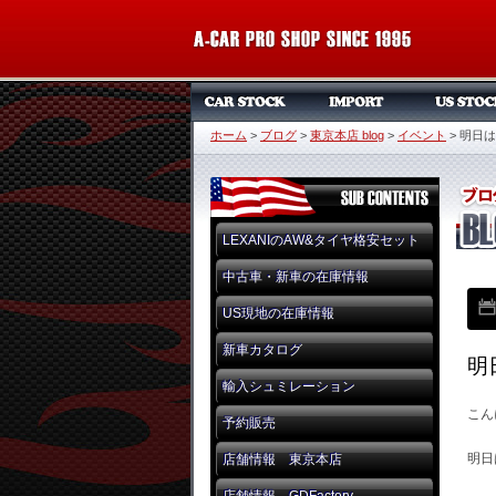
ホーム
>
ブログ
>
東京本店 blog
>
イベント
>
明日は
LEXANIのAW&タイヤ格安セット
中古車・新車の在庫情報
US現地の在庫情報
新車カタログ
明
輸入シュミレーション
こん
予約販売
明日
店舗情報 東京本店