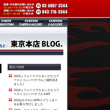
最近の投稿
2016ｙフォードマスタングエコブ
ーストコンバーチブルご成約頂き
ました♪
2016ｙフォードマスタングエコブ
ーストコンバーチブル６MT
2011yカマロにAPRスプリッター
をお取り付けしました