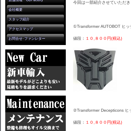
店舗情報 GDFactory
今回は一部紹介させていただき
会社概要
スタッフ紹介
①Transformer AUTOBOT 
アクセスマップ
値段：
１０,８００円(税込)
お問合せ･ファンレター
②Transformer Decepticon
値段：
１０,８００円(税込)