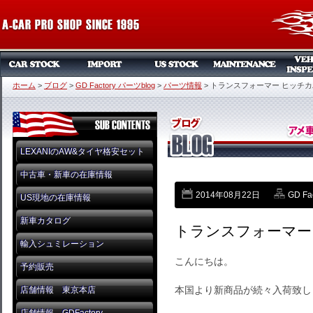
ホーム
>
ブログ
>
GD Factory パーツblog
>
パーツ情報
>
トランスフォーマー ヒッチカ
LEXANIのAW&タイヤ格安セット
中古車・新車の在庫情報
2014年08月22日
GD Fa
US現地の在庫情報
新車カタログ
トランスフォーマー
輸入シュミレーション
こんにちは。
予約販売
本国より新商品が続々入荷致し
店舗情報 東京本店