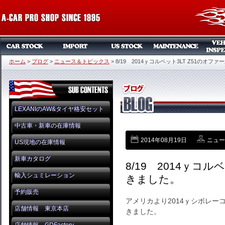
ホーム
>
ブログ
>
ニュース＆トピックス
>
8/19 2014ｙコルベット3LT Z51のオフ
LEXANIのAW&タイヤ格安セット
中古車・新車の在庫情報
2014年08月19日
ニュー
US現地の在庫情報
新車カタログ
8/19 2014ｙコル
輸入シュミレーション
きました。
予約販売
アメリカより2014ｙシボレーコ
店舗情報 東京本店
きました。