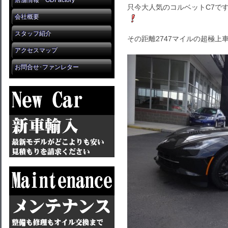
店舗情報 GDFactory
只今大人気のコルベットC7で
会社概要
スタッフ紹介
その距離2747マイルの超極上
アクセスマップ
お問合せ･ファンレター