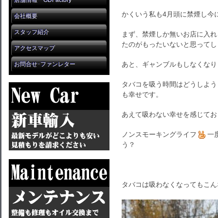
店舗情報 GDFactory
かくいう私も4月頭に禁煙し今
会社概要
スタッフ紹介
まず、禁煙しか無いお店に入れ
たのがもったいないと思ってし
アクセスマップ
あと、ギャンブルもしなくなり
お問合せ･ファンレター
タバコを吸う時間はどうしよう
も幸せです。
あえて吸わない幸せを感じてお
ノンスモーキングライフ
一
う？
タバコは吸わなくなってもこん