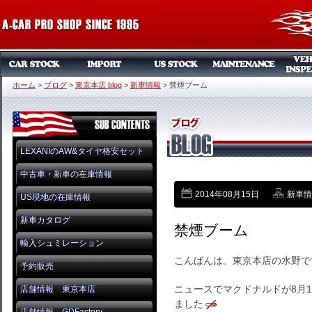
ホーム
>
ブログ
>
東京本店 blog
>
新車情報
>
禁煙ブーム
LEXANIのAW&タイヤ格安セット
中古車・新車の在庫情報
2014年08月15日
新車情
US現地の在庫情報
新車カタログ
禁煙ブーム
輸入シュミレーション
こんばんは。東京本店の水野で
予約販売
ニュースでマクドナルドが8月
店舗情報 東京本店
ました