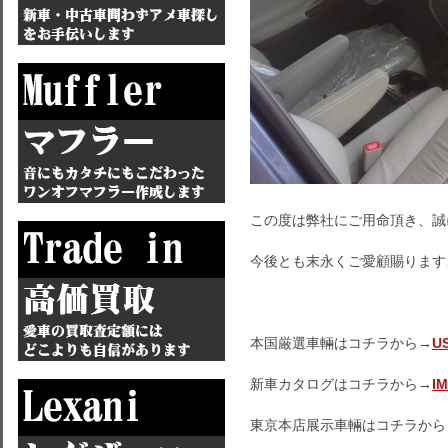
この度は弊社にご用命頂き、誠
今後とも末永くご愛顧賜ります
本国厳選車輛はコチラから→
U
新車カタログはコチラから→
I
東京本店展示車輛はコチラから