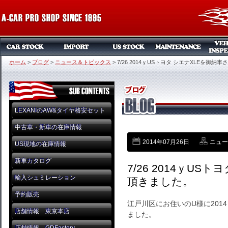
ホーム
>
ブログ
>
ニュース＆トピックス
>
7/26 2014ｙUSトヨタ シエナXLEを御
LEXANIのAW&タイヤ格安セット
中古車・新車の在庫情報
2014年07月26日
ニュー
US現地の在庫情報
新車カタログ
7/26 2014ｙUS
輸入シュミレーション
頂きました。
予約販売
江戸川区にお住いのU様に201
店舗情報 東京本店
ました。