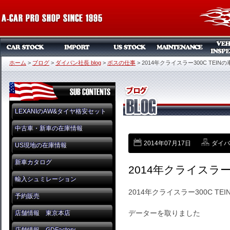
ホーム
>
ブログ
>
ダイバン社長 blog
>
ボスの仕事
>
2014年クライスラー300C TEIN
LEXANIのAW&タイヤ格安セット
中古車・新車の在庫情報
2014年07月17日
ダイバン
US現地の在庫情報
新車カタログ
2014年クライスラー3
輸入シュミレーション
2014年クライスラー300C T
予約販売
データーを取りました
店舗情報 東京本店