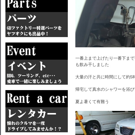
一番上まで上げたり一番下まで
も飲み干しました
大量の汗と共に時間にして約5
帰宅して真水のシャワーを浴び
夏よ暑くて有難う