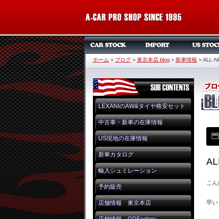
ホーム
>
ブログ
>
東京本店 blog
>
新車情報
>
ALL-
LEXANIのAW&タイヤ格安セット
中古車・新車の在庫情報
US現地の在庫情報
新車カタログ
AL
輸入シュミレーション
こん
予約販売
早い
店舗情報 東京本店