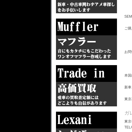
SE
ご購
お問
本国
新車
東京
ガ
東京
TEL