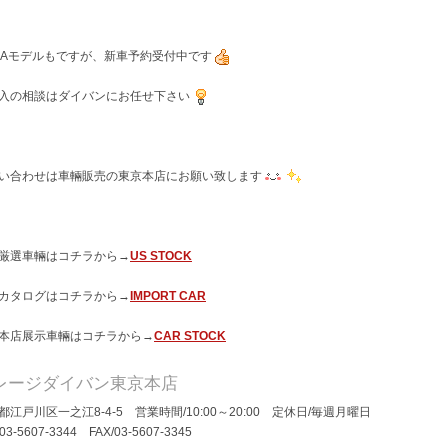
MAモデルもですが、新車予約受付中です
入の相談はダイバンにお任せ下さい
い合わせは車輛販売の東京本店にお願い致します
厳選車輛はコチラから→
US STOCK
カタログはコチラから→
IMPORT CAR
本店展示車輛はコチラから→
CAR STOCK
レージダイバン東京本店
都江戸川区一之江8-4-5 営業時間/10:00～20:00 定休日/毎週月曜日
/03-5607-3344 FAX/03-5607-3345