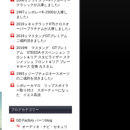
2006ｙクライスラーPTクルーザー
クラシックが入庫しました♪
1997ｙシボレーK-1500が入庫し
ました♪
2019ｙキャデラックXT5クロスオ
ーバープラチナムが入庫しました♪
2019ｙマスタングGTプレミアム
ご成約頂きました♪
2019年 マスタング GTプレミ
アム STEEDA サスペンション フ
ロント＆リア スタビライザー ステ
ンメッシュ フロント＆リア ブレー
キホース 交換 カスタム
1993ｙジープチェロキースポーツ
のご成約を頂きました♪
シボレーカマロ リップスポイラ
ー取り付け スポーティーになっ
た イエス高須
ブログカテゴリー
GD Factory パーツblog
オーディオ・ナビ・セキュリ