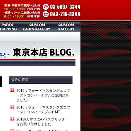
最近の投稿
2016ｙフォードマスタングエコブ
ーストコンバーチブルご成約頂き
ました♪
2016ｙフォードマスタングエコブ
ーストコンバーチブル６MT
2011yカマロにAPRスプリッター
をお取り付けしました