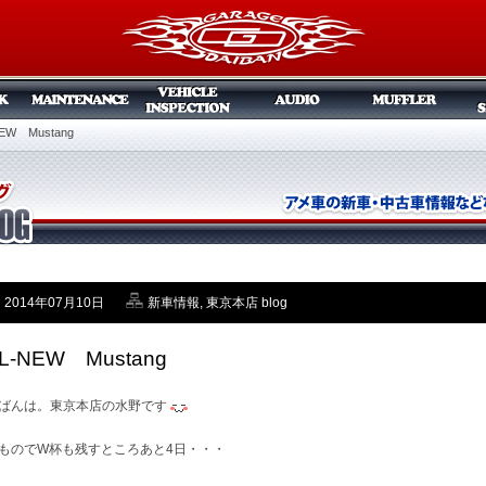
NEW Mustang
2014年07月10日
新車情報
,
東京本店 blog
L-NEW Mustang
ばんは。東京本店の水野です
ものでW杯も残すところあと4日・・・