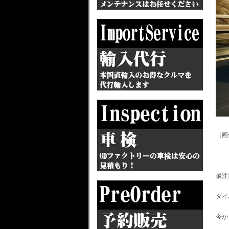
（画
最注
ダイ
今か