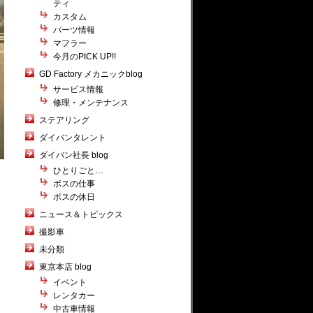
ティ
カスタム
パーツ情報
マフラー
今月のPICK UP!!
GD Factory メカニックblog
サービス情報
修理・メンテナンス
ステアリング
ダイバンタレント
ダイバン社長 blog
ひとりごと…
ボスの仕事
ボスの休日
ニュース＆トピックス
撮影車
未分類
東京本店 blog
イベント
レンタカー
中古車情報