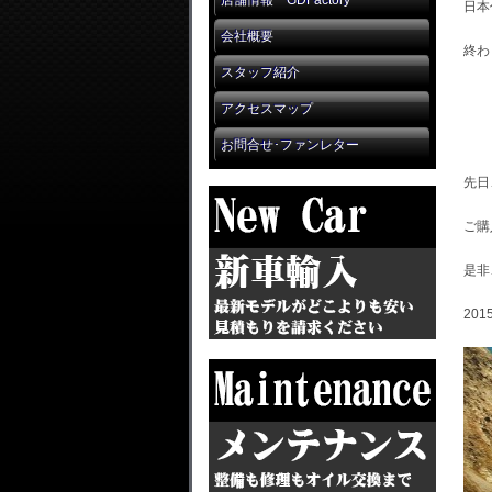
店舗情報 GDFactory
日本
会社概要
終わ
スタッフ紹介
アクセスマップ
お問合せ･ファンレター
先日
ご購
是非
201