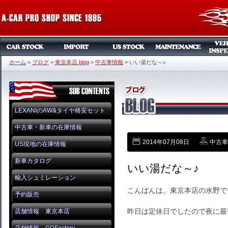
ホーム
>
ブログ
>
東京本店 blog
>
中古車情報
>
いい湯だな～♪
LEXANIのAW&タイヤ格安セット
中古車・新車の在庫情報
2014年07月08日
中古車
US現地の在庫情報
新車カタログ
いい湯だな～♪
輸入シュミレーション
こんばんは。東京本店の水野で
予約販売
昨日は定休日でしたので夜に最
店舗情報 東京本店