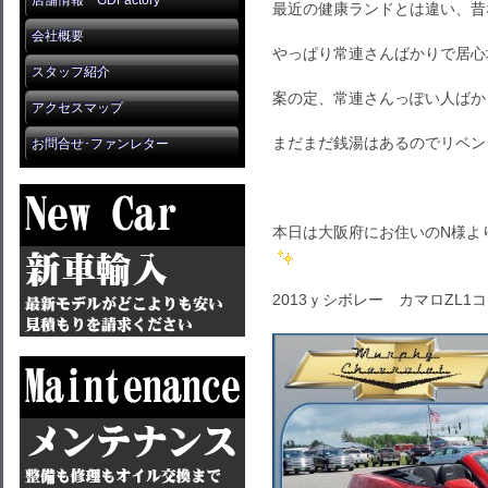
店舗情報 GDFactory
最近の健康ランドとは違い、昔
会社概要
やっぱり常連さんばかりで居心
スタッフ紹介
案の定、常連さんっぽい人ばか
アクセスマップ
まだまだ銭湯はあるのでリベン
お問合せ･ファンレター
本日は大阪府にお住いのN様よ
2013ｙシボレー カマロZL1