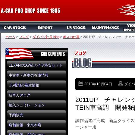
ホーム
>
ブログ
>
ダイバン社長 blog
>
ボスの仕事
>
2011UP チャレンジャー チャー
LEXANIのAW&タイヤ格安セット
中古車・新車の在庫情報
2013年10月04日
ダイバン
US現地の在庫情報
新車カタログ
2011UP チャレ
輸入シュミレーション
TEIN車高調 開発秘
予約販売
試作品遂に完成 新型クライス
店舗情報 東京本店
ージャー用