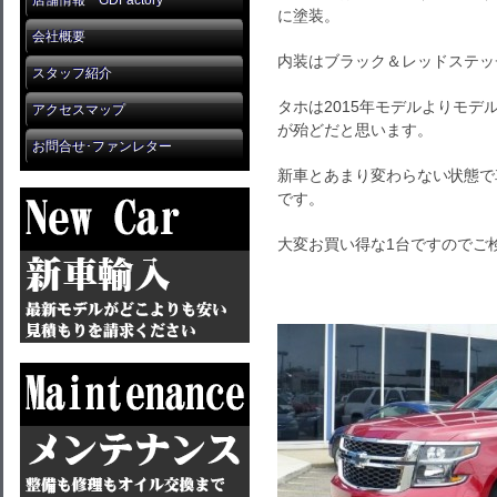
店舗情報 GDFactory
に塗装。
会社概要
内装はブラック＆レッドステッ
スタッフ紹介
タホは2015年モデルよりモ
アクセスマップ
が殆どだと思います。
お問合せ･ファンレター
新車とあまり変わらない状態で
です。
大変お買い得な1台ですのでご