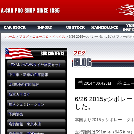
ホーム
>
ブログ
>
ニュース＆トピックス
>
6/26 2015yシボレー タホLSのオファーが
LEXANIのAW&タイヤ格安セット
中古車・新車の在庫情報
2014年06月26日
ニュー
US現地の在庫情報
新車カタログ
6/26 2015yシ
輸入シュミレーション
した。
予約販売
本国より2015ｙシボレー タ
店舗情報 東京本店
走行距離は591mile（945ｋ