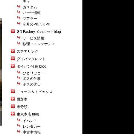
ティ
カスタム
パーツ情報
マフラー
今月のPICK UP!!
GD Factory メカニックblog
サービス情報
修理・メンテナンス
ステアリング
ダイバンタレント
ダイバン社長 blog
ひとりごと…
ボスの仕事
ボスの休日
ニュース＆トピックス
撮影車
未分類
東京本店 blog
イベント
レンタカー
中古車情報