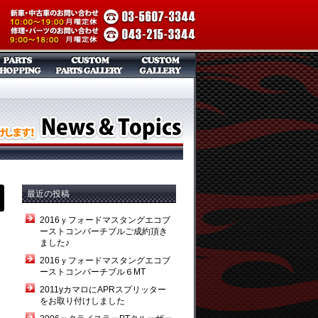
最近の投稿
2016ｙフォードマスタングエコブ
ーストコンバーチブルご成約頂き
ました♪
2016ｙフォードマスタングエコブ
ーストコンバーチブル６MT
2011yカマロにAPRスプリッター
をお取り付けしました