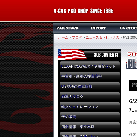
ホーム
>
ブログ
>
ニュース＆トピックス
>
6/21 
LEXANIのAW&タイヤ格安セット
中古車・新車の在庫情報
US現地の在庫情報
新車カタログ
6
輸入シュミレーション
た
予約販売
東京
店舗情報 東京本店
外装