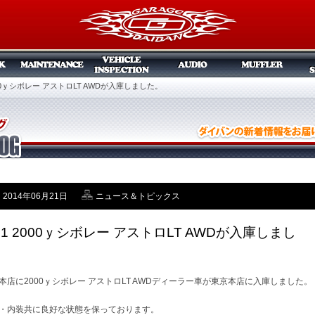
2000ｙシボレー アストロLT AWDが入庫しました。
2014年06月21日
ニュース＆トピックス
/21 2000ｙシボレー アストロLT AWDが入庫しまし
。
本店に2000ｙシボレー アストロLT AWDディーラー車が東京本店に入庫しました。
・内装共に良好な状態を保っております。