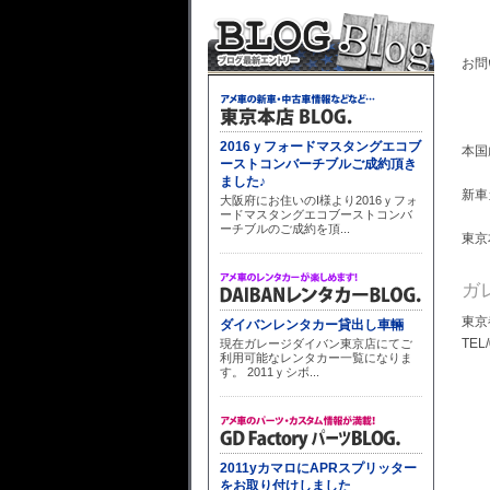
お問
本国
新車
東京
ガ
東京
TEL