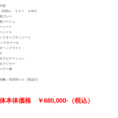
内容
 4300㏄ ＣＡＴ ＡＷＤ
色グレー
色ベージュ
ーシート
ーシート
ンドキャプテンシート
インチホイール
Ｄヘッドライト
Ｃ
Ｄナビゲーション
Ｇマフラー
ーラー車
距離：92838ｋｍ（実走行）
体本体価格 ￥680,000-（税込）