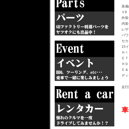
装備
Ｖ6
外装
内装
レザ
パワ
セカ
15
ＨＩ
ＥＴ
ＨＤ
Ｅ＆
ディ
走行
車