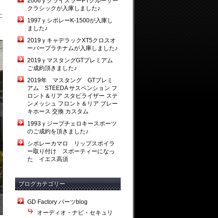
2006ｙクライスラーPTクルーザー
クラシックが入庫しました♪
に
1997ｙシボレーK-1500が入庫し
ました♪
2019ｙキャデラックXT5クロスオ
ーバープラチナムが入庫しました♪
2019ｙマスタングGTプレミアム
ご成約頂きました♪
2019年 マスタング GTプレミ
アム STEEDA サスペンション フ
ロント＆リア スタビライザー ステ
ンメッシュ フロント＆リア ブレー
キホース 交換 カスタム
1993ｙジープチェロキースポーツ
のご成約を頂きました♪
シボレーカマロ リップスポイラ
ー取り付け スポーティーになっ
た イエス高須
ブログカテゴリー
GD Factory パーツblog
オーディオ・ナビ・セキュリ