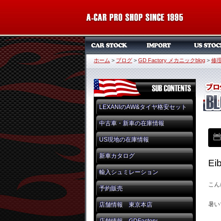
ホーム
>
ブログ
>
GD Factory メカニックblog
>
修
LEXANIのAW&タイヤ格安セット
中古車・新車の在庫情報
US現地の在庫情報
新車カタログ
E
輸入シュミレーション
こん
予約販売
暑い
店舗情報 東京本店