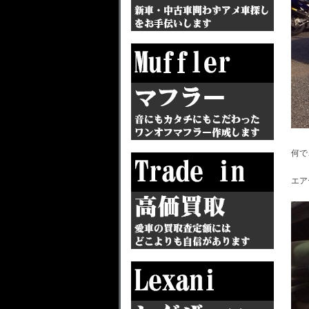
何で
エア