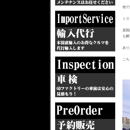
他で
ミス
原因
も解
あり
こち