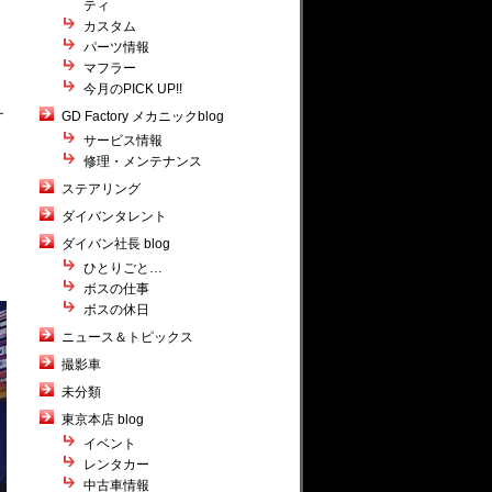
ティ
カスタム
パーツ情報
マフラー
今月のPICK UP!!
ー
GD Factory メカニックblog
サービス情報
修理・メンテナンス
ステアリング
ダイバンタレント
ダイバン社長 blog
ひとりごと…
ボスの仕事
ボスの休日
ニュース＆トピックス
撮影車
未分類
東京本店 blog
イベント
レンタカー
中古車情報