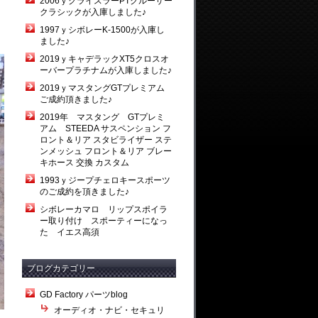
2006ｙクライスラーPTクルーザー
クラシックが入庫しました♪
1997ｙシボレーK-1500が入庫し
ました♪
2019ｙキャデラックXT5クロスオ
ーバープラチナムが入庫しました♪
2019ｙマスタングGTプレミアム
ご成約頂きました♪
2019年 マスタング GTプレミ
アム STEEDA サスペンション フ
ロント＆リア スタビライザー ステ
ンメッシュ フロント＆リア ブレー
キホース 交換 カスタム
1993ｙジープチェロキースポーツ
のご成約を頂きました♪
シボレーカマロ リップスポイラ
ー取り付け スポーティーになっ
た イエス高須
ブログカテゴリー
GD Factory パーツblog
オーディオ・ナビ・セキュリ