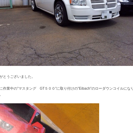
がとうございました。
に作業中の”マスタング GT５００”に取り付けの”Eibach”のローダウンコイルにな
。