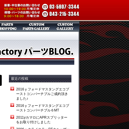
最近の投稿
2016ｙフォードマスタングエコブ
ーストコンバーチブルご成約頂き
ました♪
2016ｙフォードマスタングエコブ
ーストコンバーチブル６MT
2011yカマロにAPRスプリッター
をお取り付けしました