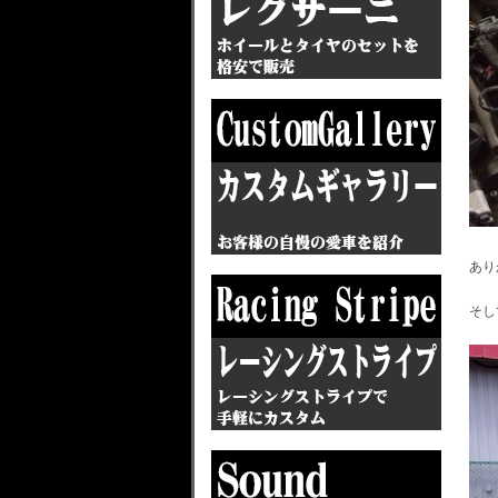
あり
そし