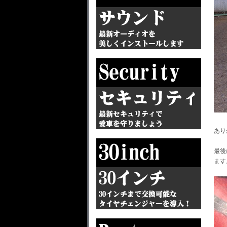
あり
最後
ます