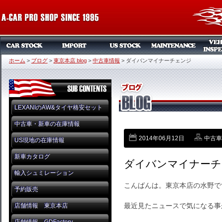
ホーム
>
ブログ
>
東京本店 blog
>
中古車情報
>
ダイバンマイナーチェンジ
LEXANIのAW&タイヤ格安セット
中古車・新車の在庫情報
2014年06月12日
中古車
US現地の在庫情報
新車カタログ
ダイバンマイナーチ
輸入シュミレーション
こんばんは。東京本店の水野で
予約販売
最近見たニュースで気になる事
店舗情報 東京本店