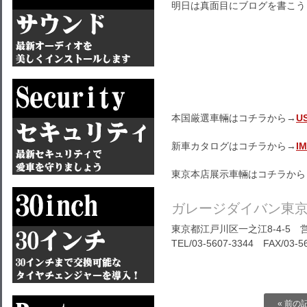
明日は真面目にブログを書こう
本国厳選車輛はコチラから→
U
新車カタログはコチラから→
I
東京本店展示車輛はコチラから
ガレージダイバン東
東京都江戸川区一之江8-4-5 営
TEL/03-5607-3344 FAX/03-5
« 前の