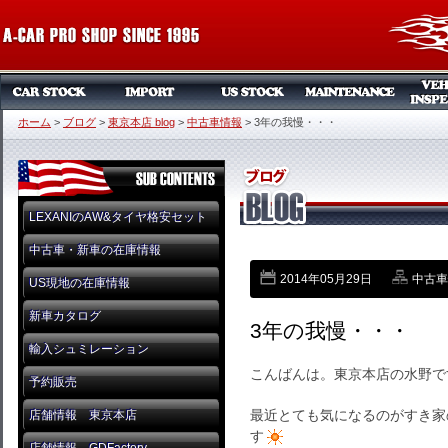
ホーム
>
ブログ
>
東京本店 blog
>
中古車情報
>
3年の我慢・・・
LEXANIのAW&タイヤ格安セット
中古車・新車の在庫情報
2014年05月29日
中古車
US現地の在庫情報
新車カタログ
3年の我慢・・・
輸入シュミレーション
こんばんは。東京本店の水野で
予約販売
最近とても気になるのがすき家
店舗情報 東京本店
す