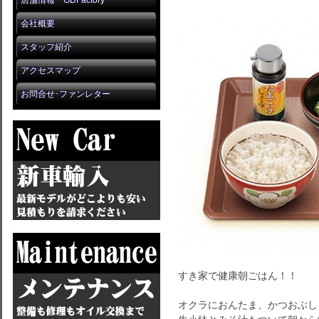
店舗情報 GDFactory
会社概要
スタッフ紹介
アクセスマップ
お問合せ･ファンレター
すき家で健康朝ごはん！！
オクラにおんたま、かつおぶし