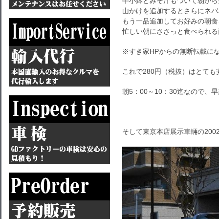
牛小鉢とみそ汁もついて朝から
山かけを追加するとさらにネバ
もう一品追加してお好みの朝食
忙しい朝にささっと食べられる
※すき家HPからの無断転載に
これで280円（税抜）はとても
朝5：00～10：30迄なので
そして東京本店展示車輛の200