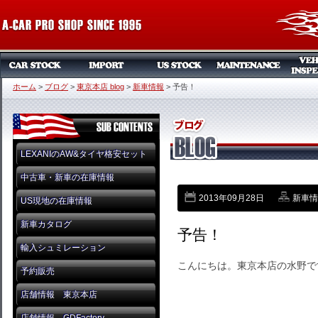
ホーム
>
ブログ
>
東京本店 blog
>
新車情報
>
予告！
LEXANIのAW&タイヤ格安セット
中古車・新車の在庫情報
2013年09月28日
新車情
US現地の在庫情報
新車カタログ
予告！
輸入シュミレーション
こんにちは。東京本店の水野で
予約販売
店舗情報 東京本店