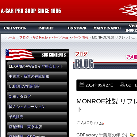
ホーム
>
ブログ
>
GD Factory パーツblog
>
パーツ情報
>
MONROE社製 リフレッシュ
LEXANIのAW&タイヤ格安セット
中古車・新車の在庫情報
2014年05月27日
GD Fa
US現地の在庫情報
新車カタログ
MONROE社製 リ
輸入シュミレーション
ト
予約販売
こんにちわ
店舗情報 東京本店
GDFactory 千葉店の伴です