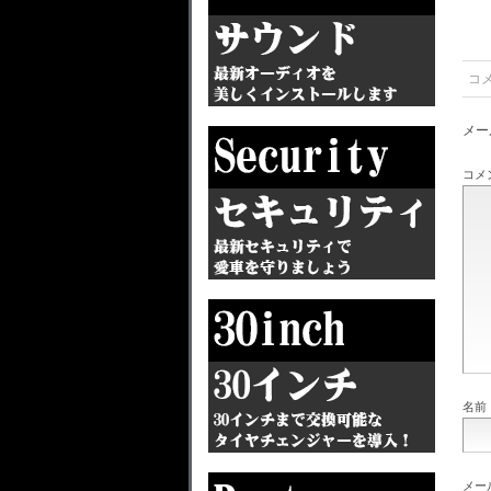
コ
メー
コメ
名前
メー