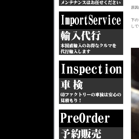
原因
下の
して