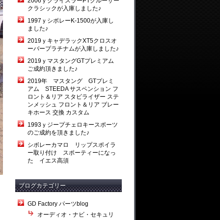
2006ｙクライスラーPTクルーザー
クラシックが入庫しました♪
1997ｙシボレーK-1500が入庫し
ました♪
2019ｙキャデラックXT5クロスオ
ーバープラチナムが入庫しました♪
2019ｙマスタングGTプレミアム
ご成約頂きました♪
2019年 マスタング GTプレミ
アム STEEDA サスペンション フ
ロント＆リア スタビライザー ステ
ンメッシュ フロント＆リア ブレー
キホース 交換 カスタム
1993ｙジープチェロキースポーツ
のご成約を頂きました♪
シボレーカマロ リップスポイラ
ー取り付け スポーティーになっ
た イエス高須
ブログカテゴリー
GD Factory パーツblog
オーディオ・ナビ・セキュリ