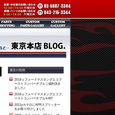
最近の投稿
2016ｙフォードマスタングエコブ
ーストコンバーチブルご成約頂き
ました♪
2016ｙフォードマスタングエコブ
ーストコンバーチブル６MT
2011yカマロにAPRスプリッター
をお取り付けしました