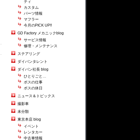
ティ
カスタム
パーツ情報
マフラー
今月のPICK UP!!
GD Factory メカニックblog
サービス情報
修理・メンテナンス
ステアリング
ダイバンタレント
ダイバン社長 blog
ひとりごと…
ボスの仕事
ボスの休日
ニュース＆トピックス
撮影車
未分類
東京本店 blog
イベント
レンタカー
中古車情報