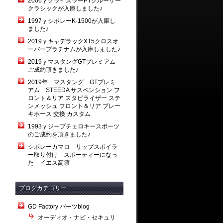
2006ｙクライスラーPTクルーザー
クラシックが入庫しました♪
1997ｙシボレーK-1500が入庫し
ました♪
2019ｙキャデラックXT5クロスオ
ーバープラチナムが入庫しました♪
2019ｙマスタングGTプレミアム
ご成約頂きました♪
2019年 マスタング GTプレミ
アム STEEDA サスペンション フ
ロント＆リア スタビライザー ステ
ンメッシュ フロント＆リア ブレー
キホース 交換 カスタム
1993ｙジープチェロキースポーツ
のご成約を頂きました♪
シボレーカマロ リップスポイラ
ー取り付け スポーティーになっ
た イエス高須
ブログカテゴリー
GD Factory パーツblog
オーディオ・ナビ・セキュリ