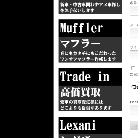
名前
メー
サイ
次回
Pleas