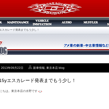
5yエスカレード発表までもう少し！
2013年09月22日
新車情報
,
東京本店 blog
015yエスカレード発表までもう少し！
にちは。東京本店の水野です