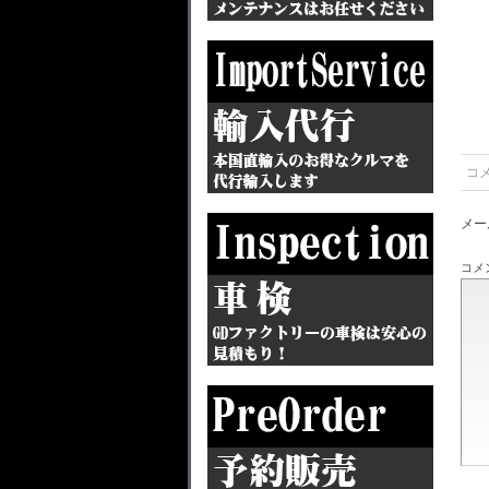
コ
メー
コメ