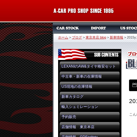
ホーム
>
ブログ
>
東京本店 blog
>
新車情報
>
201
LEXANIのAW&タイヤ格安セット
中古車・新車の在庫情報
US現地の在庫情報
新車カタログ
2
輸入シュミレーション
こん
予約販売
店舗情報 東京本店