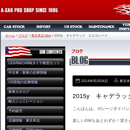
ホーム
>
ブログ
>
東京本店 blog
>
2015y キャデラック エスカレード
LEXANIのAW&タイヤ格安セット
中古車・新車の在庫情報
2014年05月04日
東京本店
US現地の在庫情報
新車カタログ
2015y キャデラ
輸入シュミレーション
こんばんは。ガレージダイバン
予約販売
楽しいGWもあとわずか！皆さ
店舗情報 東京本店