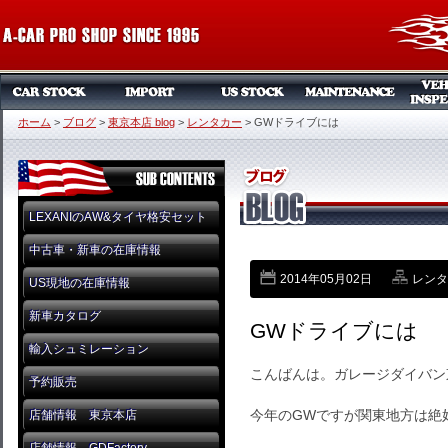
ホーム
>
ブログ
>
東京本店 blog
>
レンタカー
>
GWドライブには
LEXANIのAW&タイヤ格安セット
中古車・新車の在庫情報
2014年05月02日
レンタ
US現地の在庫情報
新車カタログ
GWドライブには
輸入シュミレーション
こんばんは。ガレージダイバン
予約販売
今年のGWですが関東地方は絶
店舗情報 東京本店