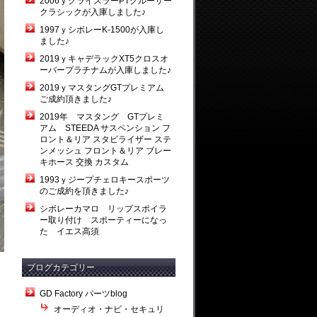
2006ｙクライスラーPTクルーザー
クラシックが入庫しました♪
1997ｙシボレーK-1500が入庫し
ました♪
2019ｙキャデラックXT5クロスオ
ーバープラチナムが入庫しました♪
2019ｙマスタングGTプレミアム
ご成約頂きました♪
2019年 マスタング GTプレミ
アム STEEDA サスペンション フ
ロント＆リア スタビライザー ステ
ンメッシュ フロント＆リア ブレー
キホース 交換 カスタム
1993ｙジープチェロキースポーツ
のご成約を頂きました♪
シボレーカマロ リップスポイラ
ー取り付け スポーティーになっ
た イエス高須
ブログカテゴリー
GD Factory パーツblog
オーディオ・ナビ・セキュリ