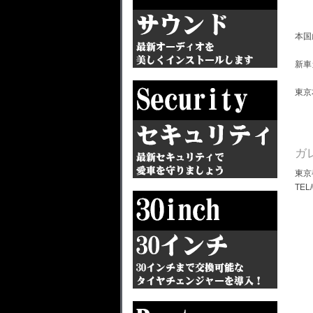
本国
新車
東京
ガ
東京
TEL