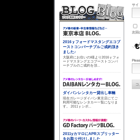
サイ
次回
Pleas