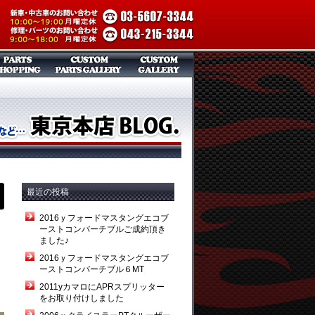
最近の投稿
2016ｙフォードマスタングエコブ
ーストコンバーチブルご成約頂き
ました♪
2016ｙフォードマスタングエコブ
ーストコンバーチブル６MT
2011yカマロにAPRスプリッター
をお取り付けしました