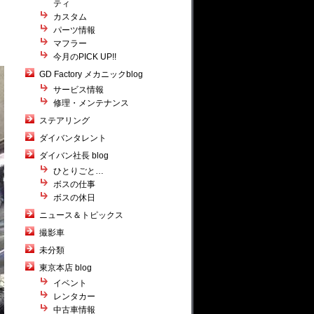
ティ
カスタム
パーツ情報
マフラー
今月のPICK UP!!
GD Factory メカニックblog
サービス情報
修理・メンテナンス
ステアリング
ダイバンタレント
ダイバン社長 blog
ひとりごと…
ボスの仕事
ボスの休日
ニュース＆トピックス
撮影車
未分類
東京本店 blog
イベント
レンタカー
中古車情報