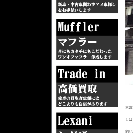
東京
しば
飼い