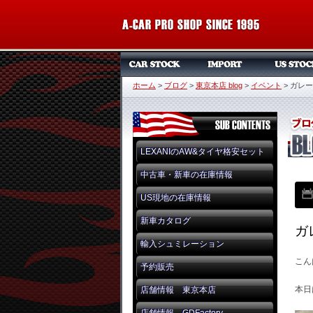
ホーム
>
ブログ
>
東京本店 blog
>
イベント
>
ガレー
LEXANIのAW&タイヤ格安セット
中古車・新車の在庫情報
US現地の在庫情報
新車カタログ
ガ
輸入シュミレーション
こん
予約販売
本日
店舗情報 東京本店