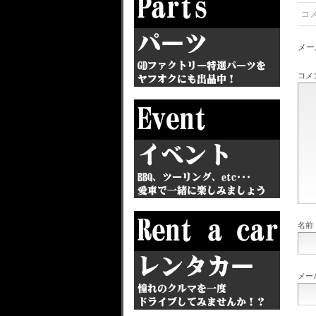
コ
メー
コメ
名前
メー