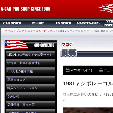
ホーム
>
ブログ
>
ニュース＆トピックス
>
1981ｙシボレーコルベットご成約頂きまし
LEXANIのAW&タイヤ格安セット
中古車・新車の在庫情報
2026年03月11日
ニュー
US現地の在庫情報
新車カタログ
1981ｙシボレーコ
輸入シュミレーション
埼玉県にお住いのＧ様より19
予約販売
♪
店舗情報 東京本店