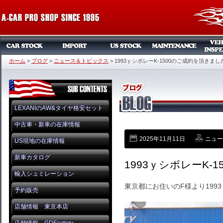
ホーム
>
ブログ
>
ニュース＆トピックス
>
1993ｙシボレーK-1500のご成約を頂きまし
LEXANIのAW&タイヤ格安セット
中古車・新車の在庫情報
2025年11月11日
ニュー
US現地の在庫情報
新車カタログ
1993ｙシボレーK-
輸入シュミレーション
東京都にお住いのF様より1993
予約販売
店舗情報 東京本店