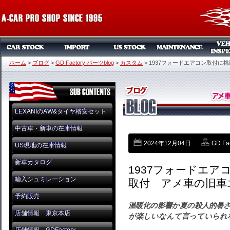
ホーム
>
ブログ
>
GD Factory パーツblog
>
カスタム
>
1937フォードエアコン取付に
LEXANIのAW&タイヤ格安セット
中古車・新車の在庫情報
2024年12月04日
GD Fa
US現地の在庫情報
新車カタログ
1937フォードエ
輸入シュミレーション
取付 アメ車の旧車
予約販売
温暖化の影響か夏の殺人的暑
店舗情報 東京本店
が楽しいなんて言っていられ